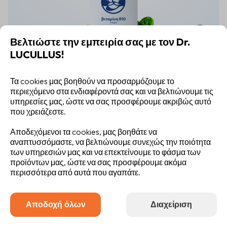
-15%
Βελτιώστε την εμπειρία σας με τον Dr.
LUCULLUS!
Βιταμίνη Β10
PABA
Τα cookies μας βοηθούν να προσαρμόζουμε το
περιεχόμενο στα ενδιαφέροντά σας και να βελτιώνουμε τις
100 mg
|
60
υπηρεσίες μας, ώστε να σας προσφέρουμε ακριβώς αυτό
που χρειάζεστε.
6,19 €
Στο καλάθι
Αποδεχόμενοι τα cookies, μας βοηθάτε να
7,29 €
αναπτυσσόμαστε, να βελτιώνουμε συνεχώς την ποιότητα
των υπηρεσιών μας και να επεκτείνουμε το φάσμα των
προϊόντων μας, ώστε να σας προσφέρουμε ακόμα
περισσότερα από αυτά που αγαπάτε.
Αποδοχή όλων
Διαχείριση