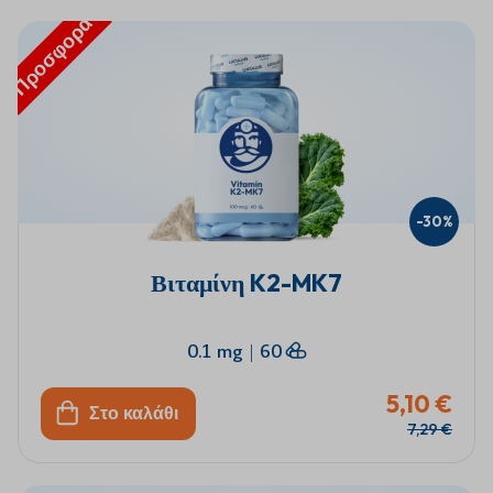
Προσφορά
-30%
Βιταμίνη K2-MK7
0.1 mg
|
60
5,10 €
Στο καλάθι
7,29 €