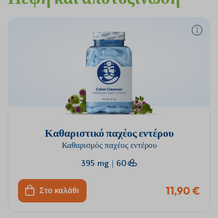
Πιστοποίηση
Όλα τα
Κατασκευασμένο
Εγγύηση
HACCP και
προϊόντα
στη Σλοβακία
2 έτη
GMP
είναι
βίγκαν
Καθαριστικό παχέος εντέρου
Καθαρισμός παχέος εντέρου
395 mg
|
60
11,90 €
Στο καλάθι