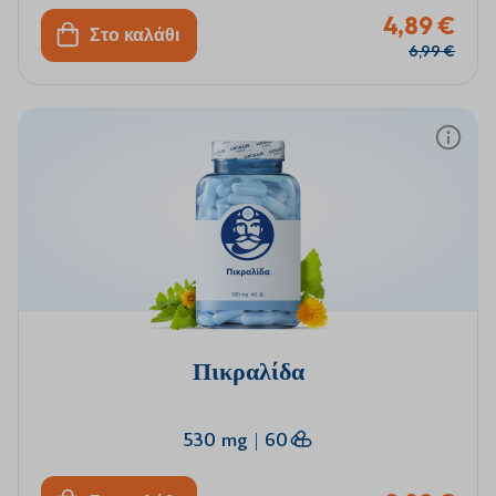
4,89 €
Στο καλάθι
6,99 €
Πικραλίδα
530 mg
|
60