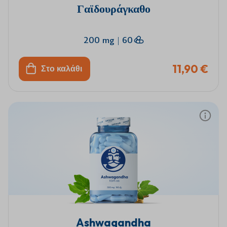
Γαϊδουράγκαθο
200 mg
|
60
11,90 €
Στο καλάθι
Ashwagandha