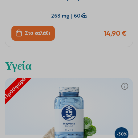
268 mg
|
60
14,90 €
Στο καλάθι
Υγεία
Προσφορά
-30%