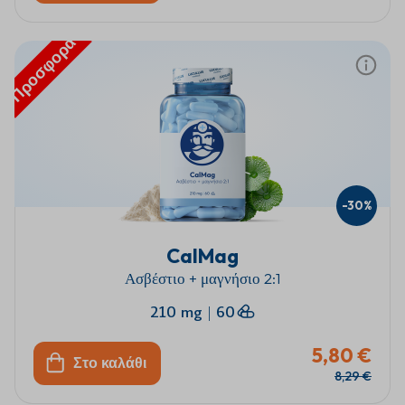
Προσφορά
-30%
CalMag
Ασβέστιο + μαγνήσιο 2:1
210 mg
|
60
5,80 €
Στο καλάθι
8,29 €