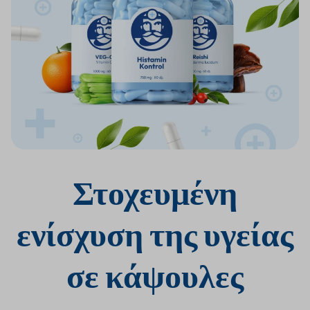
Στοχευμένη
Στοχευμένη
ενίσχυση
ενίσχυση της υγείας
της υγείας
σε κάψουλες
σε