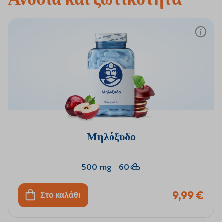
Μηλόξυδο
500 mg
|
60
9,99 €
Στο καλάθι