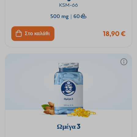
KSM-66
500 mg
|
60
18,90 €
Στο καλάθι
Ωμέγα 3