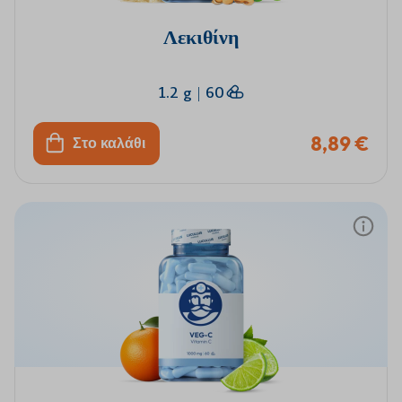
Λεκιθίνη
1.2 g
|
60
8,89 €
Στο καλάθι