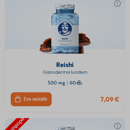
Reishi
Ganoderma lucidum
500 mg
|
60
7,09 €
Στο καλάθι
Προσφορά