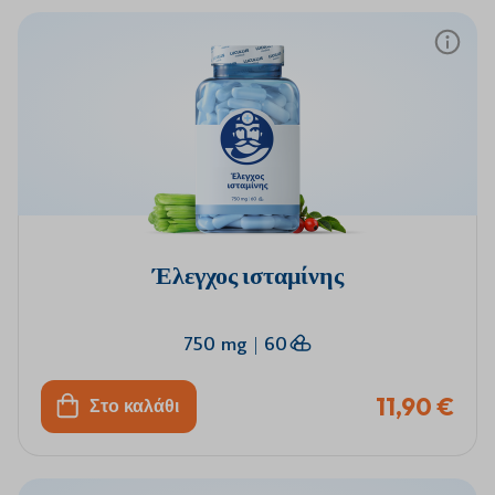
Έλεγχος ισταμίνης
750 mg
|
60
11,90 €
Στο καλάθι