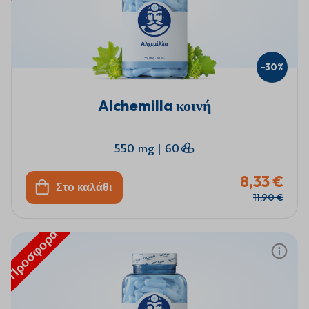
-30%
Alchemilla κοινή
550 mg
|
60
8,33 €
Στο καλάθι
11,90 €
Προσφορά