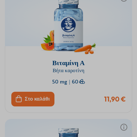
Βιταμίνη Α
Βήτα καροτίνη
50 mg
|
60
11,90 €
Στο καλάθι