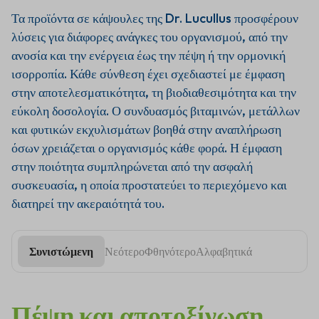
κάψουλες
Τα προϊόντα σε κάψουλες της Dr. Lucullus προσφέρουν
λύσεις για διάφορες ανάγκες του οργανισμού, από την
Τα προϊόντα σε κάψουλες της Dr.
ανοσία και την ενέργεια έως την πέψη ή την ορμονική
Lucullus προσφέρουν
λύσεις για
διάφορες ανάγκες του οργανισμού,
ισορροπία. Κάθε σύνθεση έχει σχεδιαστεί με έμφαση
από την ανοσία και την ενέργεια
στην αποτελεσματικότητα, τη βιοδιαθεσιμότητα και την
έως την πέψη ή την ορμονική
εύκολη δοσολογία. Ο συνδυασμός βιταμινών, μετάλλων
ισορροπία.
Κάθε σύνθεση έχει
και φυτικών εκχυλισμάτων βοηθά στην αναπλήρωση
σχεδιαστεί με έμφαση στην
αποτελεσματικότητα, τη
όσων χρειάζεται ο οργανισμός κάθε φορά. Η έμφαση
βιοδιαθεσιμότητα και την εύκολη
στην ποιότητα συμπληρώνεται από την ασφαλή
δοσολογία.
Ο συνδυασμός
συσκευασία, η οποία προστατεύει το περιεχόμενο και
βιταμινών, μετάλλων και φυτικών
διατηρεί την ακεραιότητά του.
εκχυλισμάτων βοηθά στην
αναπλήρωση όσων χρειάζεται ο
οργανισμός κάθε φορά.
Η έμφαση
στην ποιότητα συμπληρώνεται
Συνιστώμενη
Νεότερο
Φθηνότερο
Αλφαβητικά
από την ασφαλή συσκευασία, η
οποία προστατεύει το
περιεχόμενο και διατηρεί την
Πέψη και αποτοξίνωση
ακεραιότητά του.