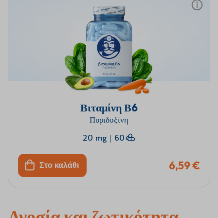
Βιταμίνη Β6
Πυριδοξίνη
20 mg
|
60
6,59 €
Στο καλάθι
Ανοσία και ζωτικότητα