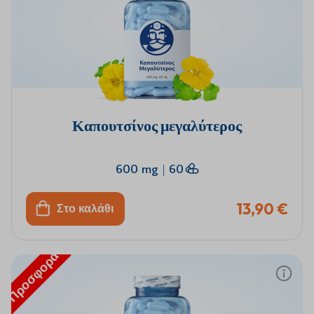
Καπουτσίνος μεγαλύτερος
600 mg
|
60
13,90 €
Στο καλάθι
Προσφορά