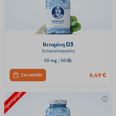
Βιταμίνη D3
Χοληκαλσιφερόλη
50 mg
|
60
6,49 €
Στο καλάθι
Προσφορά