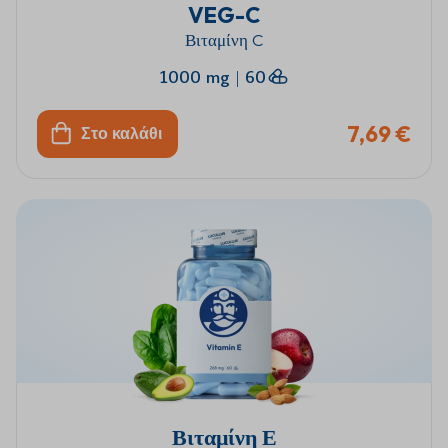
VEG-C
Βιταμίνη C
1000 mg
|
60
7,69 €
Στο καλάθι
Βιταμίνη Ε