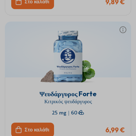
9,89 €
Στο καλάθι
Ψευδάργυρος Forte
Κιτρικός ψευδάργυρος
25 mg
|
60
6,99 €
Στο καλάθι