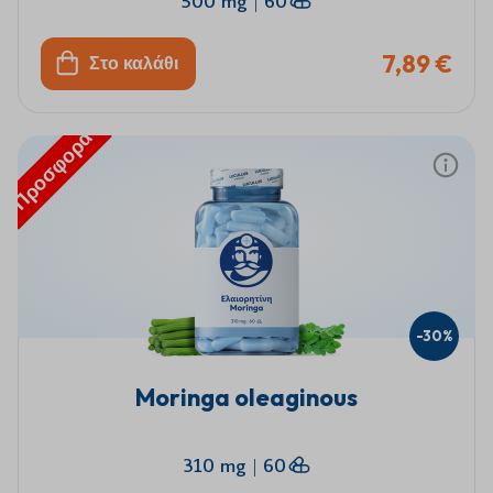
500 mg
|
60
7,89 €
Στο καλάθι
Προσφορά
-30%
Moringa oleaginous
310 mg
|
60