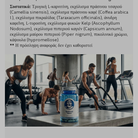
Συστατικά:
Τρυγική L-καρνιτίνη, εκχύλισμα πράσινου τσαγιού
(Camellia sinensis), εκχύλισμα πράσινου καφέ (Coffea arabica
I.), εκχύλισμα πικραλίδας (Taraxacum officinalis), άνυδρη
καφεΐνη, L-τυροσίνη, εκχύλισμα φυκιών Kelp (Ascophyllum
Nodosum), εκχύλισμα πιπεριού καγιέν (Capsicum annum),
εκχύλισμα μαύρου πιπεριού (Piper nigrum), πικολινικό χρώμιο,
κάψουλα (hypromellose).
**
Η πρόσληψη αναφοράς δεν έχει καθοριστεί