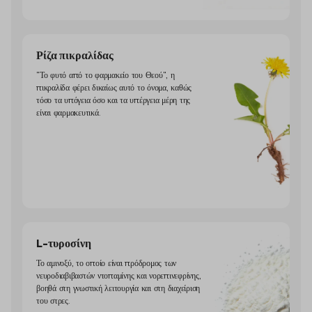
Ρίζα πικραλίδας
"Το φυτό από το φαρμακείο του Θεού", η
πικραλίδα φέρει δικαίως αυτό το όνομα, καθώς
τόσο τα υπόγεια όσο και τα υπέργεια μέρη της
είναι φαρμακευτικά.
L-τυροσίνη
Το αμινοξύ, το οποίο είναι πρόδρομος των
νευροδιαβιβαστών ντοπαμίνης και νορεπινεφρίνης,
βοηθά στη γνωστική λειτουργία και στη διαχείριση
του στρες.