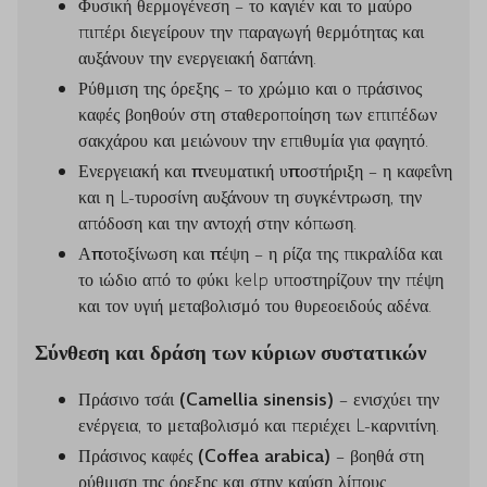
Φυσική θερμογένεση
– το καγιέν και το μαύρο
πιπέρι διεγείρουν την παραγωγή θερμότητας και
αυξάνουν την ενεργειακή δαπάνη.
Ρύθμιση της όρεξης
– το χρώμιο και ο πράσινος
καφές βοηθούν στη σταθεροποίηση των επιπέδων
σακχάρου και μειώνουν την επιθυμία για φαγητό.
Ενεργειακή και πνευματική υποστήριξη
– η καφεΐνη
και η L-τυροσίνη αυξάνουν τη συγκέντρωση, την
απόδοση και την αντοχή στην κόπωση.
Αποτοξίνωση και πέψη
– η ρίζα της πικραλίδα και
το ιώδιο από το φύκι kelp υποστηρίζουν την πέψη
και τον υγιή μεταβολισμό του θυρεοειδούς αδένα.
Σύνθεση και δράση των κύριων συστατικών
Πράσινο τσάι (Camellia sinensis)
– ενισχύει την
ενέργεια, το μεταβολισμό και περιέχει L-καρνιτίνη.
Πράσινος καφές (Coffea arabica)
– βοηθά στη
ρύθμιση της όρεξης και στην καύση λίπους.