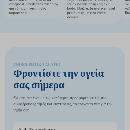
verejnosť. Predčasný zásah by
sa, ak na vás našijú nejakú
sk
ani vám, ani veci nijako
búdu. Ukážte, že máte zmysel
vyč
nepomohol.
pre humor, iste to všetci
Bu
ocenia.
ΕΝΗΜΕΡΩΤΙΚΌ ΔΕΛΤΊΟ
Φροντίστε την υγεία
σας σήμερα
Θα σας στέλνουμε τις καλύτερες προσφορές με τις πιο
συμφέρουσες τιμές και εκπτώσεις, τα τρέχοντα νέα για την
υγεία σας.