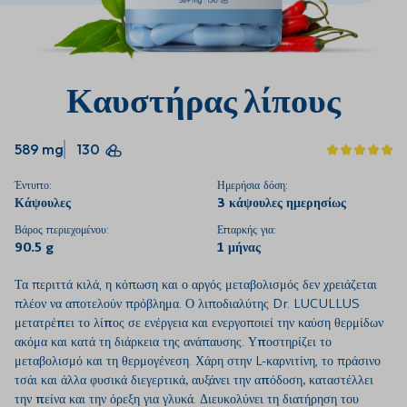
Καυστήρας λίπους
589 mg
130
Έντυπο:
Ημερήσια δόση:
Κάψουλες
3 κάψουλες ημερησίως
Βάρος περιεχομένου:
Επαρκής για:
90.5 g
1 μήνας
Τα περιττά κιλά, η κόπωση και ο αργός μεταβολισμός δεν χρειάζεται
πλέον να αποτελούν πρόβλημα. Ο λιποδιαλύτης Dr. LUCULLUS
μετατρέπει το λίπος σε ενέργεια
και ενεργοποιεί
την καύση θερμίδων
ακόμα και κατά τη διάρκεια της ανάπαυσης.
Υποστηρίζει το
μεταβολισμό και τη θερμογένεση
. Χάρη στην L-καρνιτίνη, το πράσινο
τσάι και άλλα φυσικά διεγερτικά
, αυξάνει την απόδοση, καταστέλλει
την πείνα και την όρεξη για γλυκά
.
Διευκολύνει τη διατήρηση του