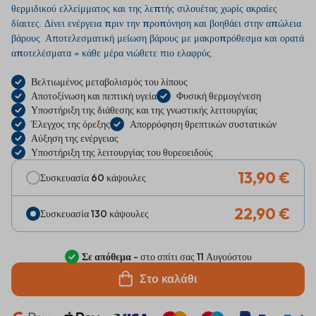
θερμιδικού ελλείμματος και της λεπτής σιλουέτας
χωρίς ακραίες
δίαιτες.
Δίνει ενέργεια πριν την προπόνηση και βοηθάει στην απώλεια
βάρους
. Αποτελεσματική
μείωση βάρους με
μακροπρόθεσμα και ορατά
αποτελέσματα
= κάθε μέρα νιώθετε πιο ελαφρύς.
Βελτιωμένος μεταβολισμός του λίπους
Αποτοξίνωση και πεπτική υγεία
Φυσική θερμογένεση
Υποστήριξη της διάθεσης και της γνωστικής λειτουργίας
Έλεγχος της όρεξης
Απορρόφηση θρεπτικών συστατικών
Αύξηση της ενέργειας
Υποστήριξη της λειτουργίας του θυρεοειδούς
13,90 €
Συσκευασία 60 κάψουλες
22,90 €
Συσκευασία 130 κάψουλες
Σε απόθεμα
- στο σπίτι σας 11 Αυγούστου
Στο καλάθι