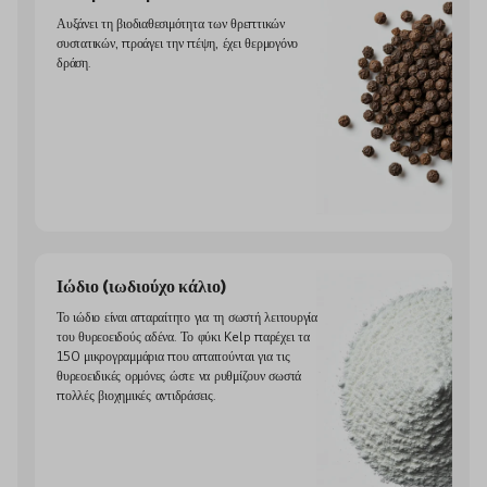
Αυξάνει τη βιοδιαθεσιμότητα των θρεπτικών
συστατικών, προάγει την πέψη, έχει θερμογόνο
δράση.
Ιώδιο (ιωδιούχο κάλιο)
Το ιώδιο είναι απαραίτητο για τη σωστή λειτουργία
του θυρεοειδούς αδένα. Το φύκι Kelp παρέχει τα
150 μικρογραμμάρια που απαιτούνται για τις
θυρεοειδικές ορμόνες ώστε να ρυθμίζουν σωστά
πολλές βιοχημικές αντιδράσεις.