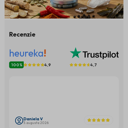
στην καύση του λίπους. Η
Recenzie
heureka
!
100%
4,9
4,7
Daniela V
5.augusta 2026