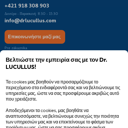
+421 918 308 903
Δευτέρα - Παρασκευή: 8:30 - 15:30
info@drlucullus.com
Επικοινωνήστε μαζί μας
Pre zákazníka
Διαδικασία παραπόνων
Βελτιώστε την εμπειρία σας με τον Dr.
Κριτικές πελατών
LUCULLUS!
Κατάλογος πωλητών
Συνεργάτες
Τα cookies μας βοηθούν να προσαρμόζουμε το
Διαγωνισμός
περιεχόμενο στα ενδιαφέροντά σας και να βελτιώνουμε τις
Blog
υπηρεσίες μας, ώστε να σας προσφέρουμε ακριβώς αυτό
που χρειάζεστε.
Χονδρική
Αποδεχόμενοι τα cookies, μας βοηθάτε να
αναπτυσσόμαστε, να βελτιώνουμε συνεχώς την ποιότητα
των υπηρεσιών μας και να επεκτείνουμε το φάσμα των
προϊόντων μας, ώστε να σας προσφέρουμε ακόμα