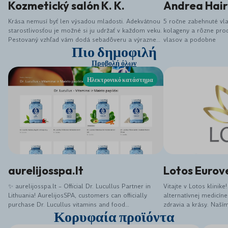
Kozmetický salón K. K.
Andrea Hair
Krása nemusí byť len výsadou mladosti. Adekvátnou
5 ročne zabehnuté vl
starostlivosťou je možné si ju udržať v každom veku.
kolageny a rôzne prod
Pestovaný vzhľad vám dodá sebadôveru a výrazne
vlasov a podobne
Πιο δημοφιλή
vám môže pomôcť pri komunikácií v pracovnom i
osobnom živote. Kozmetický salón K. K. nesľubuje
Προβολή όλων
zázraky, ale snaží sa klientom vyjsť v ústrety a
ponúknuť možnosti a ošetrenie, ako dokonale
Ηλεκτρονικό κατάστημα
vyzerať a dobre sa cítiť. Príďte k nám zabudnúť na
svoje starosti, zmeniť svoj vzhľad, relaxovať.
aurelijosspa.lt
Lotos Eurov
✨ aurelijosspa.lt – Official Dr. Lucullus Partner in
Vitajte v Lotos klinike
Lithuania! AurelijosSPA, customers can officially
alternatívnej medicín
purchase Dr. Lucullus vitamins and food
zdravia a krásy. Naší
Κορυφαία προϊόντα
supplements, along with many other carefully
pre vás bola zážitko
selected wellness and beauty products. ✅ Original
regeneráciou. V našej