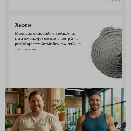
Χρώμιο
Μειώνει την όρεξη, βοηθά στη ρύθμιση των
επιπέδων σακχάρου στο αίμα, υποστηρίζει το
μεταβολισμό των υδατανθράκων, των λιπών και
των πρωτεϊνών.