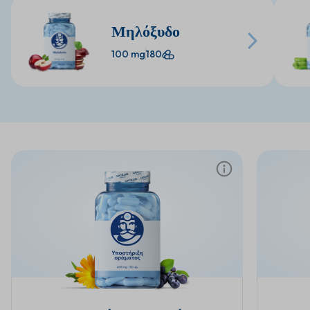
Dr. Lucullus products ✅ Vitamins, minerals, collagen,
najmodernejšie ošetre
electrolytes and more ✅ Supplements for immunity,
prístrojom, ale najm
Μηλόξυδο
energy, digestion, beauty and daily wellbeing ✅
Veríme, že si naše slu
Convenient online shopping in Lithuania ✅ Clear
o vaše zdravie, pokožk
100 mg
180
product information and trusted customer support ✅
pravidelnou súčasťou 
More health, beauty and wellness products in one
zaslúžite! Tešíme sa n
place 🌿 We believe that daily wellness should be
novej ére krásy. Loto
simple, reliable and enjoyable. That is why
eleganciu, špičkové te
aurelijosspa.lt offers a carefully selected range of
starostlivosť. Každá n
products for customers who want to support their
prebúdza vašu prirod
health routine with quality supplements and trusted
harmóniu. Naša filozof
care. 🛒 Discover Dr. Lucullus vitamins and more
precíznosť a osobný p
here: https://aurelijosspa.lt
najmodernejšie metód
potrebám. Vstúpte do 
snúbia s dizajnom a k