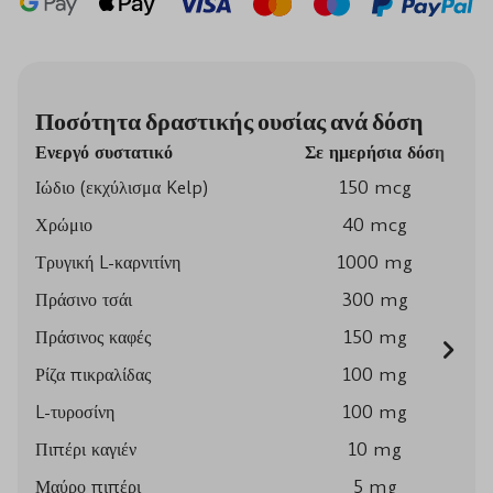
Ποσότητα δραστικής ουσίας ανά δόση
Ενεργό συστατικό
Σε ημερήσια δόση
Ιώδιο (εκχύλισμα Kelp)
150 mcg
Χρώμιο
40 mcg
Τρυγική L-καρνιτίνη
1000 mg
Πράσινο τσάι
300 mg
Πράσινος καφές
150 mg
Ρίζα πικραλίδας
100 mg
L-τυροσίνη
100 mg
Πιπέρι καγιέν
10 mg
Μαύρο πιπέρι
5 mg