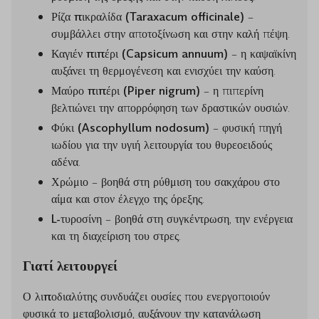
Ρίζα πικραλίδα (Taraxacum officinale)
–
συμβάλλει στην αποτοξίνωση και στην καλή πέψη.
Καγιέν πιπέρι (Capsicum annuum)
– η καψαϊκίνη
αυξάνει τη θερμογένεση και ενισχύει την καύση.
Μαύρο πιπέρι (Piper nigrum)
– η πιπερίνη
βελτιώνει την απορρόφηση των δραστικών ουσιών.
Φύκι (Ascophyllum nodosum)
– φυσική πηγή
ιωδίου για την υγιή λειτουργία του θυρεοειδούς
αδένα.
Χρώμιο
– βοηθά στη ρύθμιση του σακχάρου στο
αίμα και στον έλεγχο της όρεξης.
L-τυροσίνη
– βοηθά στη συγκέντρωση, την ενέργεια
και τη διαχείριση του στρες.
Γιατί λειτουργεί
Ο λιποδιαλύτης
συνδυάζει ουσίες που ενεργοποιούν
φυσικά το μεταβολισμό, αυξάνουν την κατανάλωση