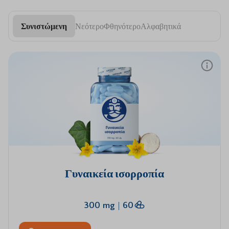
ευεξία
ύπνος
του άγχους
του
σώματος
Συνιστώμενη
Νεότερο
Φθηνότερο
Αλφαβητικά
Γυναικεία ισορροπία
300 mg
|
60