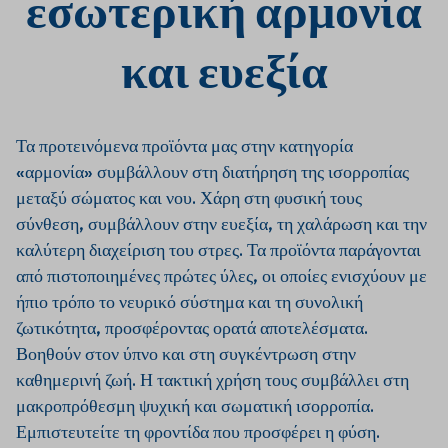
εσωτερική αρμονία
ψυχική ευεξία, τον ποιοτικό ύπνο
και τη φυσική ισορροπία του
οργανισμού.
Περιέχουν προσεκτικά
και ευεξία
επιλεγμένα φυτικά εκχυλίσματα,
βιταμίνες και άλλες λειτουργικές
ουσίες, οι οποίες
βοηθούν στην
αντιμετώπιση του καθημερινού
Τα προτεινόμενα προϊόντα μας στην κατηγορία
στρες, προάγουν τη χαλάρωση
«αρμονία» συμβάλλουν στη διατήρηση της ισορροπίας
και την αρμονική λειτουργία του
μεταξύ σώματος και νου. Χάρη στη φυσική τους
σώματος και του νου.
Η τακτική
χρήση
συμβάλλει στην καλύτερη
σύνθεση, συμβάλλουν στην ευεξία, τη χαλάρωση και την
ανάρρωση, στον πιο ήρεμο ύπνο
καλύτερη διαχείριση του στρες. Τα προϊόντα παράγονται
και στη γενική ψυχική ευεξία.
από πιστοποιημένες πρώτες ύλες, οι οποίες ενισχύουν με
ήπιο τρόπο το νευρικό σύστημα και τη συνολική
ζωτικότητα, προσφέροντας ορατά αποτελέσματα.
Βοηθούν στον ύπνο και στη συγκέντρωση στην
καθημερινή ζωή. Η τακτική χρήση τους συμβάλλει στη
μακροπρόθεσμη ψυχική και σωματική ισορροπία.
Ψυχική
Ένας
Καλύτερη
Η φυσική
Εμπιστευτείτε τη φροντίδα που προσφέρει η φύση.
εσωτερική
ποιοτικός
διαχείριση
ισορροπία