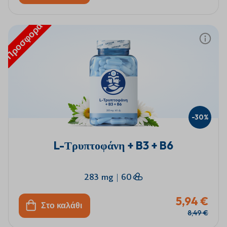
Προσφορά
-30%
L-Τρυπτοφάνη + B3 + B6
283 mg
|
60
5,94 €
Στο καλάθι
8,49 €