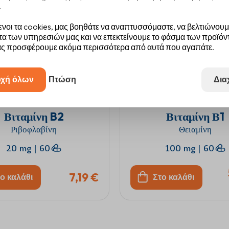
Προσφορά
.
νοι τα cookies, μας βοηθάτε να αναπτυσσόμαστε, να βελτιώνου
τα των υπηρεσιών μας και να επεκτείνουμε το φάσμα των προϊόν
ας προσφέρουμε ακόμα περισσότερα από αυτά που αγαπάτε.
χή όλων
Πτώση
Δια
Βιταμίνη B2
Βιταμίνη Β1
Ριβοφλαβίνη
Θειαμίνη
20 mg
|
60
100 mg
|
60
7,19 €
ο καλάθι
Στο καλάθι