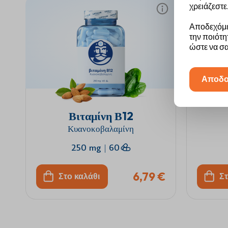
χρειάζεστε
Αποδεχόμε
την ποιότη
ώστε να σ
Αποδο
Βιταμίνη Β12
Κυανοκοβαλαμίνη
250 mg
|
60
6,79 €
Στο καλάθι
Στ