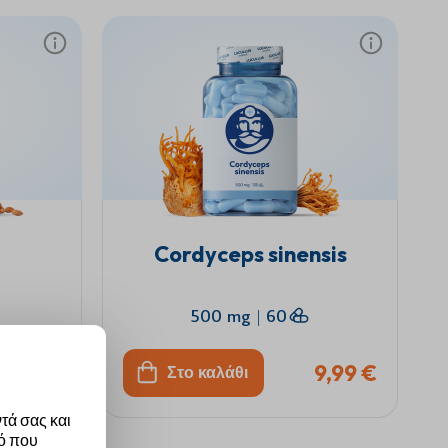
Cordyceps sinensis
500 mg
|
60
9,99 €
9,99 €
Στο καλάθι
τά σας και
τό που