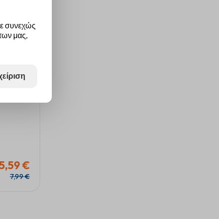
με συνεχώς
των μας,
χείριση
-30%
5,59 €
7,99 €