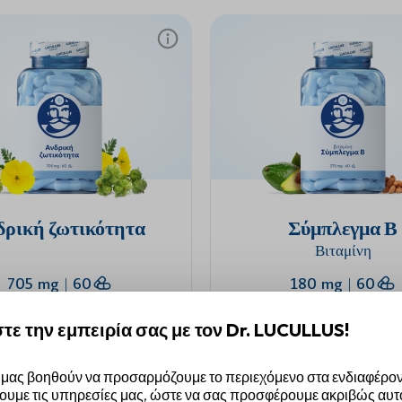
δρική ζωτικότητα
Σύμπλεγμα Β
Βιταμίνη
705 mg
|
60
180 mg
|
60
τε την εμπειρία σας με τον Dr. LUCULLUS!
10,90 €
ο καλάθι
Στο καλάθι
 μας βοηθούν να προσαρμόζουμε το περιεχόμενο στα ενδιαφέρον
ουμε τις υπηρεσίες μας, ώστε να σας προσφέρουμε ακριβώς αυ