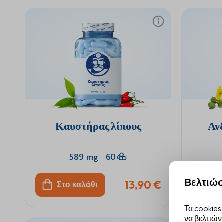
Καυστήρας λίπους
Αν
589 mg
|
60
Βελτιώσ
13,90 €
Στο καλάθι
Στ
Τα cookies
να βελτιών