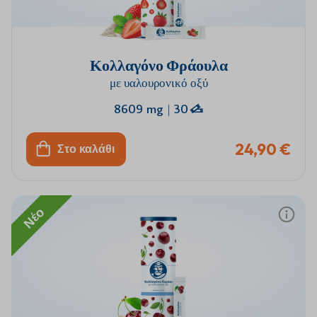
Κολλαγόνο Φράουλα
με υαλουρονικό οξύ
8609 mg
|
30
24,90 €
Στο καλάθι
Νέο