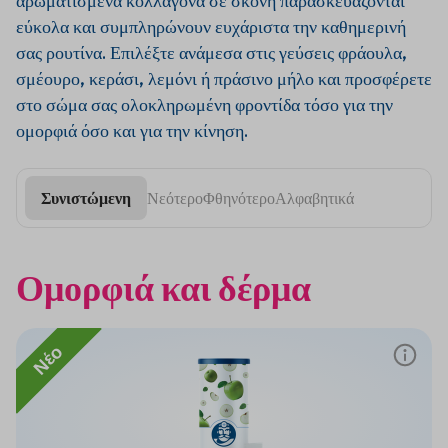
αρωματισμένα κολλαγόνα σε σκόνη παρασκευάζονται
ταυτόχρονα στην αναγέννηση και
εύκολα και συμπληρώνουν ευχάριστα την καθημερινή
την ανθεκτικότητα του
σας ρουτίνα. Επιλέξτε ανάμεσα στις γεύσεις φράουλα,
οργανισμού.
Το αποτέλεσμα είναι
μια ολοκληρωμένη λύση για τις
σμέουρο, κεράσι, λεμόνι ή πράσινο μήλο και προσφέρετε
καθημερινές καταπονήσεις και τον
στο σώμα σας ολοκληρωμένη φροντίδα τόσο για την
ενεργό τρόπο ζωής.
ομορφιά όσο και για την κίνηση.
Συνιστώμενη
Νεότερο
Φθηνότερο
Αλφαβητικά
Υψηλή
Φροντίδα
Ισχυρό
Κολλαγόνο
Ομορφιά και δέρμα
δόση
του
ανοσοποιητικό
εμπλουτισμέν
ποιοτικού
δέρματος
σύστημα χάρη
με
κολλαγόνου
και
στη
ψευδάργυρο
ενυδάτωση
βιταμίνη C
Νέο