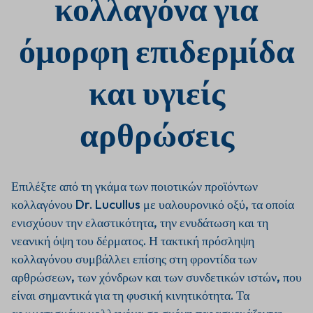
κολλαγόνα για
κολλαγόνου
όμορφη επιδερμίδα
σε μία δόση
και υγιείς
Τα προϊόντα κολλαγόνου του Dr.
Lucullus έχουν
σχεδιαστεί για τη
στοχευμένη ενίσχυση του
αρθρώσεις
κινητικού συστήματος και της
συνολικής ζωτικότητας του
οργανισμού. Περιέχουν υψηλή
δόση ποιοτικού κολλαγόνου,
Επιλέξτε από τη γκάμα των ποιοτικών προϊόντων
συμπληρωμένη με λειτουργικές
ουσίες,
όπως η βιταμίνη C και ο
κολλαγόνου Dr. Lucullus με υαλουρονικό οξύ, τα οποία
ψευδάργυρος, οι οποίες συμβάλλουν
ενισχύουν την ελαστικότητα, την ενυδάτωση και τη
στη σύνθεσή του και στην
νεανική όψη του δέρματος. Η τακτική πρόσληψη
αποτελεσματική αξιοποίησή του
κολλαγόνου συμβάλλει επίσης στη φροντίδα των
από τον οργανισμό. Εστιάζουν στην
αρθρώσεων, των χόνδρων και των συνδετικών ιστών, που
ενίσχυση των αρθρώσεων, των
συνδέσμων, των τενόντων και της
είναι σημαντικά για τη φυσική κινητικότητα. Τα
αντοχής των ιστών, συμβάλλοντας