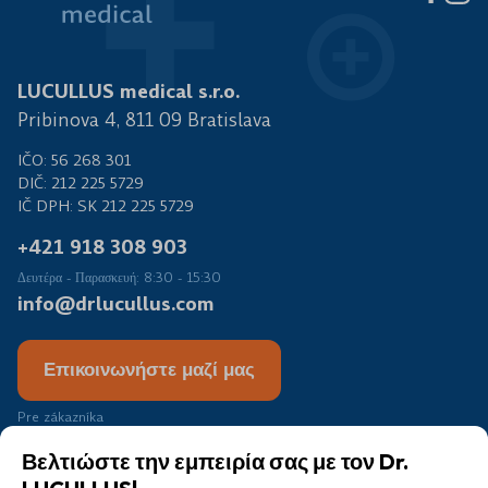
LUCULLUS medical s.r.o.
Pribinova 4, 811 09 Bratislava
IČO: 56 268 301
DIČ: 212 225 5729
IČ DPH: SK 212 225 5729
+421 918 308 903
Δευτέρα - Παρασκευή: 8:30 - 15:30
info@drlucullus.com
Επικοινωνήστε μαζί μας
Pre zákazníka
Διαδικασία παραπόνων
Βελτιώστε την εμπειρία σας με τον Dr.
Κριτικές πελατών