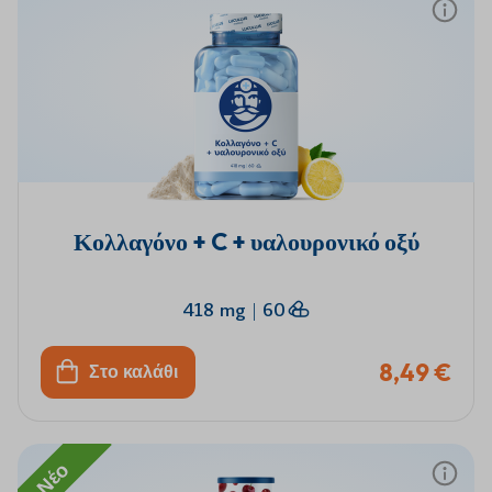
Κολλαγόνο + C + υαλουρονικό οξύ
418 mg
|
60
8,49 €
Στο καλάθι
Νέο