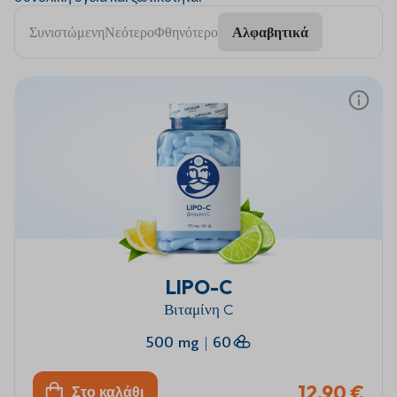
Συνιστώμενη
Νεότερο
Φθηνότερο
Αλφαβητικά
LIPO-C
Βιταμίνη C
500 mg
|
60
12,90 €
Στο καλάθι