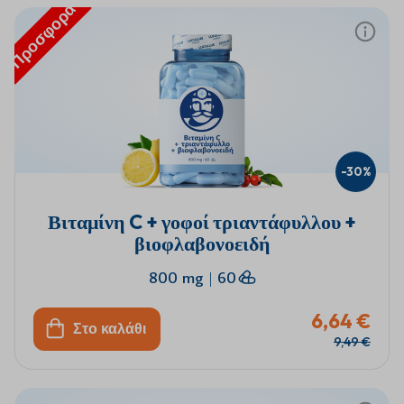
Προσφορά
-30%
Βιταμίνη C + γοφοί τριαντάφυλλου +
βιοφλαβονοειδή
800 mg
|
60
6,64 €
Στο καλάθι
9,49 €